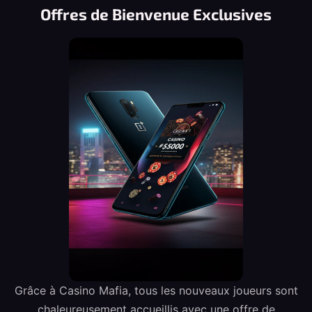
Offres de Bienvenue Exclusives
Grâce à Casino Mafia, tous les nouveaux joueurs sont
chaleureusement accueillis avec une offre de