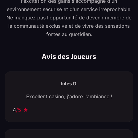
l'excitation des gains s'accompagne d'un
environnement sécurisé et d'un service irréprochable.
Ne manquez pas l'opportunité de devenir membre de
la communauté exclusive et de vivre des sensations
fortes au quotidien.
Avis des Joueurs
Jules D.
Excellent casino, j'adore l'ambiance !
4
/5 ★