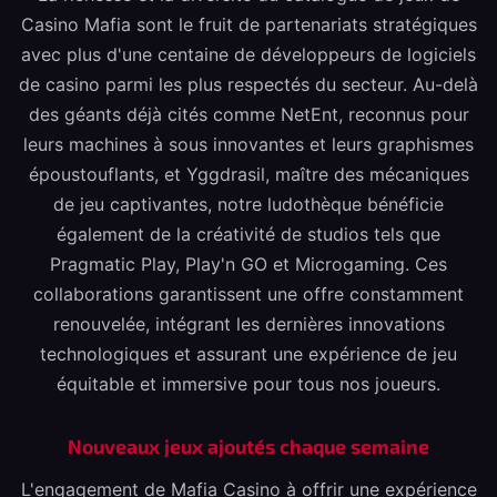
Casino Mafia sont le fruit de partenariats stratégiques
avec plus d'une centaine de développeurs de logiciels
de casino parmi les plus respectés du secteur. Au-delà
des géants déjà cités comme NetEnt, reconnus pour
leurs machines à sous innovantes et leurs graphismes
époustouflants, et Yggdrasil, maître des mécaniques
de jeu captivantes, notre ludothèque bénéficie
également de la créativité de studios tels que
Pragmatic Play, Play'n GO et Microgaming. Ces
collaborations garantissent une offre constamment
renouvelée, intégrant les dernières innovations
technologiques et assurant une expérience de jeu
équitable et immersive pour tous nos joueurs.
Nouveaux jeux ajoutés chaque semaine
L'engagement de Mafia Casino à offrir une expérience