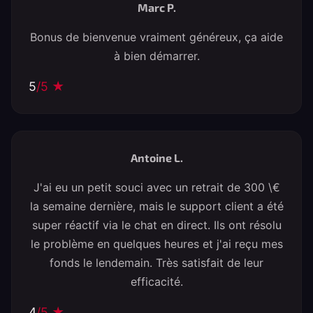
Marc P.
Bonus de bienvenue vraiment généreux, ça aide
à bien démarrer.
5
/5 ★
Antoine L.
J'ai eu un petit souci avec un retrait de 300 \€
la semaine dernière, mais le support client a été
super réactif via le chat en direct. Ils ont résolu
le problème en quelques heures et j'ai reçu mes
fonds le lendemain. Très satisfait de leur
efficacité.
4
/5 ★