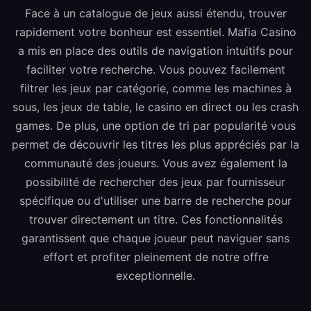
Face à un catalogue de jeux aussi étendu, trouver
rapidement votre bonheur est essentiel. Mafia Casino
a mis en place des outils de navigation intuitifs pour
faciliter votre recherche. Vous pouvez facilement
filtrer les jeux par catégorie, comme les machines à
sous, les jeux de table, le casino en direct ou les crash
games. De plus, une option de tri par popularité vous
permet de découvrir les titres les plus appréciés par la
communauté des joueurs. Vous avez également la
possibilité de rechercher des jeux par fournisseur
spécifique ou d'utiliser une barre de recherche pour
trouver directement un titre. Ces fonctionnalités
garantissent que chaque joueur peut naviguer sans
effort et profiter pleinement de notre offre
exceptionnelle.