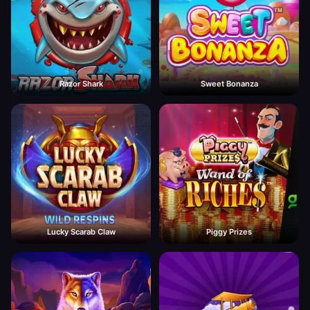
Razor Shark
Sweet Bonanza
Lucky Scarab Claw
Piggy Prizes