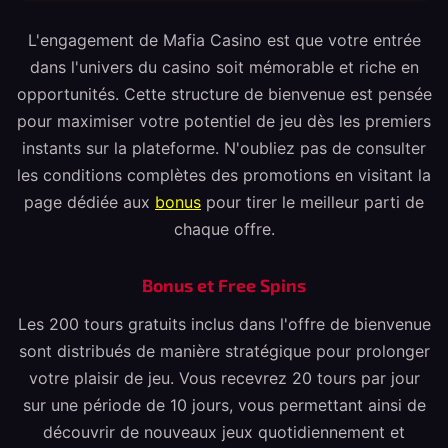
L'engagement de Mafia Casino est que votre entrée
dans l'univers du casino soit mémorable et riche en
opportunités. Cette structure de bienvenue est pensée
pour maximiser votre potentiel de jeu dès les premiers
instants sur la plateforme. N'oubliez pas de consulter
les conditions complètes des promotions en visitant la
page dédiée aux
bonus
pour tirer le meilleur parti de
chaque offre.
Bonus et Free Spins
Les 200 tours gratuits inclus dans l'offre de bienvenue
sont distribués de manière stratégique pour prolonger
votre plaisir de jeu. Vous recevrez 20 tours par jour
sur une période de 10 jours, vous permettant ainsi de
découvrir de nouveaux jeux quotidiennement et