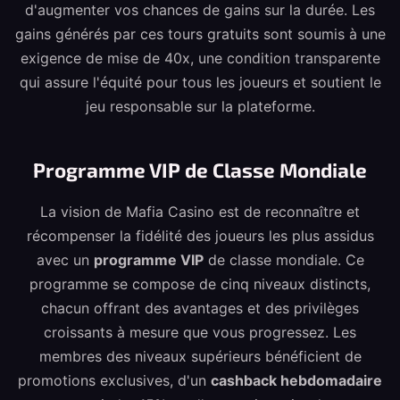
d'augmenter vos chances de gains sur la durée. Les
gains générés par ces tours gratuits sont soumis à une
exigence de mise de 40x, une condition transparente
qui assure l'équité pour tous les joueurs et soutient le
jeu responsable sur la plateforme.
Programme VIP de Classe Mondiale
La vision de Mafia Casino est de reconnaître et
récompenser la fidélité des joueurs les plus assidus
avec un
programme VIP
de classe mondiale. Ce
programme se compose de cinq niveaux distincts,
chacun offrant des avantages et des privilèges
croissants à mesure que vous progressez. Les
membres des niveaux supérieurs bénéficient de
promotions exclusives, d'un
cashback hebdomadaire