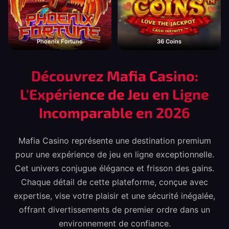
Phoenix Fortune
36 Coins
Découvrez Mafia Casino:
L'Expérience de Jeu en Ligne
Incomparable en 2026
Mafia Casino représente une destination premium
pour une expérience de jeu en ligne exceptionnelle.
Cet univers conjugue élégance et frisson des gains.
Chaque détail de cette plateforme, conçue avec
expertise, vise votre plaisir et une sécurité inégalée,
offrant divertissements de premier ordre dans un
environnement de confiance.