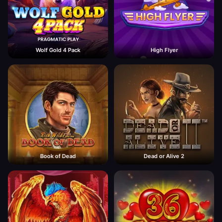
Wolf Gold 4 Pack
High Flyer
Book of Dead
Dead or Alive 2