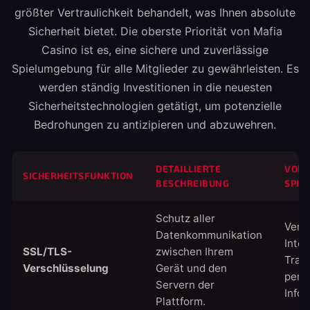
größter Vertraulichkeit behandelt, was Ihnen absolute
Sicherheit bietet. Die oberste Priorität von Mafia
Casino ist es, eine sichere und zuverlässige
Spielumgebung für alle Mitglieder zu gewährleisten. Es
werden ständig Investitionen in die neuesten
Sicherheitstechnologien getätigt, um potenzielle
Bedrohungen zu antizipieren und abzuwehren.
DETAILLIERTE
VORT
SICHERHEITSFUNKTION
BESCHREIBUNG
SPIE
Schutz aller
Vertr
Datenkommunikation
Integ
SSL/TLS-
zwischen Ihrem
Tran
Verschlüsselung
Gerät und den
pers
Servern der
Info
Plattform.