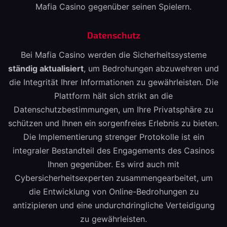
Mafia Casino gegenüber seinen Spielern.
Datenschutz
Bei Mafia Casino werden die Sicherheitssysteme
ständig aktualisiert
, um Bedrohungen abzuwehren und
die Integrität Ihrer Informationen zu gewährleisten. Die
Plattform hält sich strikt an die
Datenschutzbestimmungen, um Ihre Privatsphäre zu
schützen und Ihnen ein sorgenfreies Erlebnis zu bieten.
Die Implementierung strenger Protokolle ist ein
integraler Bestandteil des Engagements des Casinos
Ihnen gegenüber. Es wird auch mit
Cybersicherheitsexperten zusammengearbeitet, um
die Entwicklung von Online-Bedrohungen zu
antizipieren und eine undurchdringliche Verteidigung
zu gewährleisten.