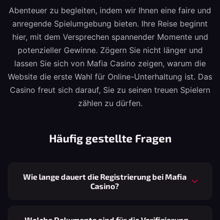
Abenteuer zu begleiten, indem wir Ihnen eine faire und
anregende Spielumgebung bieten. Ihre Reise beginnt
hier, mit dem Versprechen spannender Momente und
potenzieller Gewinne. Zögern Sie nicht länger und
lassen Sie sich von Mafia Casino zeigen, warum die
Website die erste Wahl für Online-Unterhaltung ist. Das
Casino freut sich darauf, Sie zu seinen treuen Spielern
zählen zu dürfen.
Häufig gestellte Fragen
Wie lange dauert die Registrierung bei Mafia
Casino?
Der Registrierungsprozess bei Mafia Casino ist
schnell und dauert nur wenige Minuten, sodass
Welche Dokumente sind für die Verifizierung