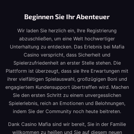
Beginnen Sie Ihr Abenteuer
Wir laden Sie herzlich ein, Ihre Registrierung
abzuschließen, um eine Welt hochwertiger
Unterhaltung zu entdecken. Das Erlebnis bei Mafia
Casino verspricht, dass Sicherheit und
Spielerzufriedenheit an erster Stelle stehen. Die
Plattform ist überzeugt, dass sie Ihre Erwartungen mit
ihrer vielfältigen Spielauswahl, großzügigen Boni und
engagiertem Kundensupport übertreffen wird. Machen
Sie den ersten Schritt zu einem unvergesslichen
Spielerlebnis, reich an Emotionen und Belohnungen,
indem Sie der Community noch heute beitreten.
Dank Casino Mafia sind wir bereit, Sie in der Familie
willkommen zu heißen und Sie auf diesem neuen