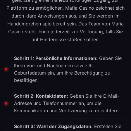
gleichzeitig einen nahezu sofortigen Zugang zur
Plattform zu ermöglichen. Mafia Casino zeichnet sich
durch klare Anweisungen aus, und Sie werden im
Handumdrehen spielbereit sein. Das Team von Mafia
Casino steht Ihnen jederzeit zur Verfügung, falls Sie
auf Hindernisse stoßen sollten.
Schritt 1: Persönliche Informationen:
Geben Sie
Ihren Vor- und Nachnamen sowie Ihr
Geburtsdatum ein, um Ihre Berechtigung zu
bestätigen.
Schritt 2: Kontaktdaten:
Geben Sie Ihre E-Mail-
Adresse und Telefonnummer an, um die
Kommunikation und Verifizierung zu erleichtern.
Schritt 3: Wahl der Zugangsdaten:
Erstellen Sie