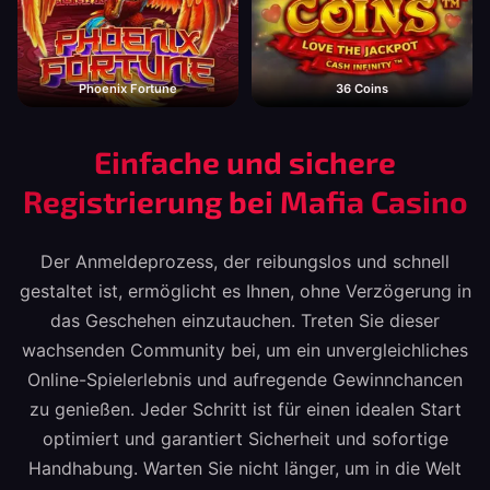
Phoenix Fortune
36 Coins
Einfache und sichere
Registrierung bei Mafia Casino
Der Anmeldeprozess, der reibungslos und schnell
gestaltet ist, ermöglicht es Ihnen, ohne Verzögerung in
das Geschehen einzutauchen. Treten Sie dieser
wachsenden Community bei, um ein unvergleichliches
Online-Spielerlebnis und aufregende Gewinnchancen
zu genießen. Jeder Schritt ist für einen idealen Start
optimiert und garantiert Sicherheit und sofortige
Handhabung. Warten Sie nicht länger, um in die Welt