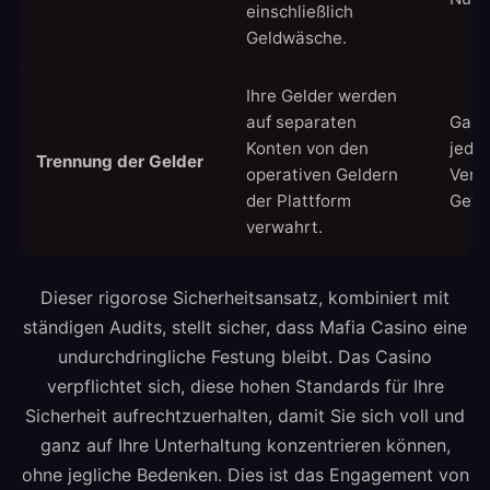
einschließlich
Geldwäsche.
Ihre Gelder werden
auf separaten
Gara
Konten von den
jeder
Trennung der Gelder
operativen Geldern
Verfü
der Plattform
Gewi
verwahrt.
Dieser rigorose Sicherheitsansatz, kombiniert mit
ständigen Audits, stellt sicher, dass Mafia Casino eine
undurchdringliche Festung bleibt. Das Casino
verpflichtet sich, diese hohen Standards für Ihre
Sicherheit aufrechtzuerhalten, damit Sie sich voll und
ganz auf Ihre Unterhaltung konzentrieren können,
ohne jegliche Bedenken. Dies ist das Engagement von