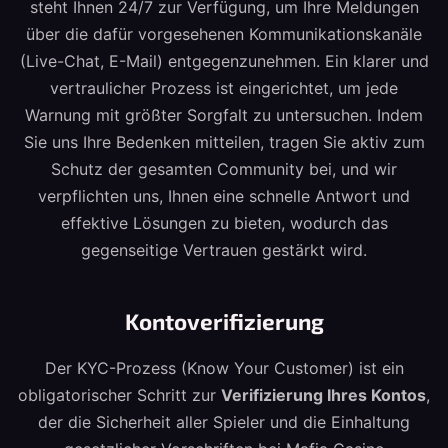
steht Ihnen 24/7 zur Verfügung, um Ihre Meldungen
über die dafür vorgesehenen Kommunikationskanäle
(Live-Chat, E-Mail) entgegenzunehmen. Ein klarer und
vertraulicher Prozess ist eingerichtet, um jede
Warnung mit größter Sorgfalt zu untersuchen. Indem
Sie uns Ihre Bedenken mitteilen, tragen Sie aktiv zum
Schutz der gesamten Community bei, und wir
verpflichten uns, Ihnen eine schnelle Antwort und
effektive Lösungen zu bieten, wodurch das
gegenseitige Vertrauen gestärkt wird.
Kontoverifizierung
Der KYC-Prozess (Know Your Customer) ist ein
obligatorischer Schritt zur
Verifizierung Ihres Kontos
,
der die Sicherheit aller Spieler und die Einhaltung