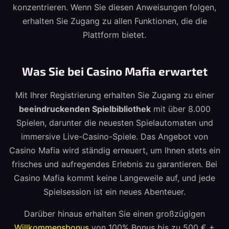
konzentrieren. Wenn Sie diesen Anweisungen folgen,
erhalten Sie Zugang zu allen Funktionen, die die
Plattform bietet.
Was Sie bei Casino Mafia erwartet
Mit Ihrer Registrierung erhalten Sie Zugang zu einer
beeindruckenden Spielbibliothek
mit über 8.000
Spielen, darunter die neuesten Spielautomaten und
immersive Live-Casino-Spiele. Das Angebot von
Casino Mafia wird ständig erneuert, um Ihnen stets ein
frisches und aufregendes Erlebnis zu garantieren. Bei
Casino Mafia kommt keine Langeweile auf, und jede
Spielsession ist ein neues Abenteuer.
Darüber hinaus erhalten Sie einen großzügigen
Willkommensbonus
von 100% Bonus bis zu 500 € +