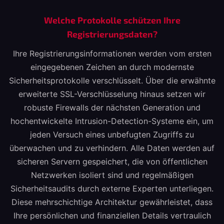
Welche Protokolle schützen Ihre
Registrierungsdaten?
Ihre Registrierungsinformationen werden vom ersten
eingegebenen Zeichen an durch modernste
Sicherheitsprotokolle verschlüsselt. Über die erwähnte
erweiterte SSL-Verschlüsselung hinaus setzen wir
robuste Firewalls der nächsten Generation und
hochentwickelte Intrusion-Detection-Systeme ein, um
jeden Versuch eines unbefugten Zugriffs zu
überwachen und zu verhindern. Alle Daten werden auf
sicheren Servern gespeichert, die von öffentlichen
Netzwerken isoliert sind und regelmäßigen
Sicherheitsaudits durch externe Experten unterliegen.
Diese mehrschichtige Architektur gewährleistet, dass
Ihre persönlichen und finanziellen Details vertraulich